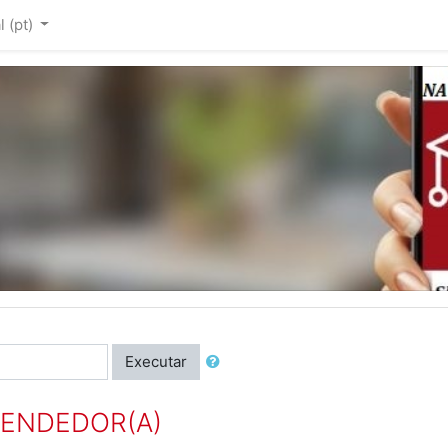
‎(pt)‎
Executar
EENDEDOR(A)